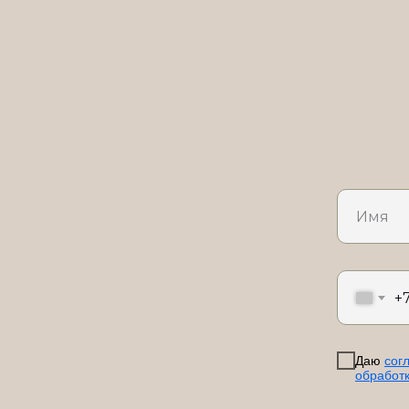
+
Даю
сог
обработ