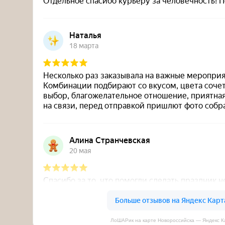
ЛоШАРик на карте Новороссийска — Яндекс К