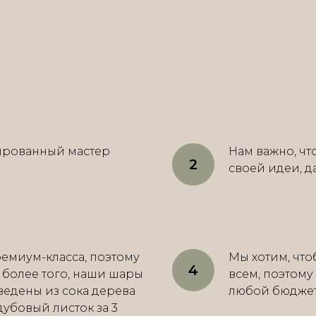
ированный мастер
Нам важно, ч
своей идеи, д
емиум-класса, поэтому
Мы хотим, что
, более того, наши шары
всем, поэтому
ведены из сока дерева
любой бюджет о
 дубовый листок за 3