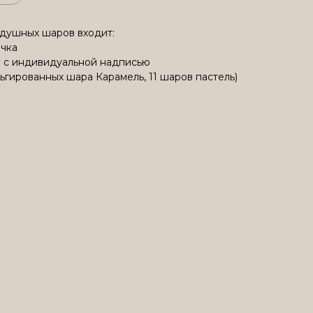
здушных шаров входит:
ачка
6" с индивидуальной надписью
льгированных шара Карамель, 11 шаров пастель)