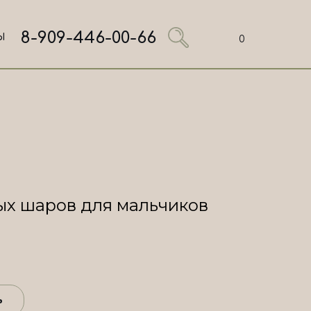
8-909-446-00-66
Ы
0
х шаров для мальчиков
ь