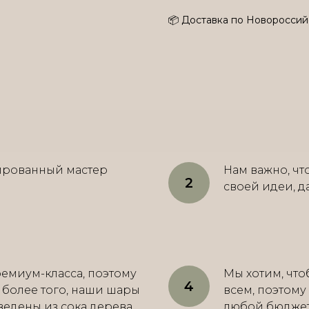
📦 Доставка по Новороссий
ированный мастер
Нам важно, ч
своей идеи, д
емиум-класса, поэтому
Мы хотим, что
, более того, наши шары
всем, поэтому
ведены из сока дерева
любой бюджет о