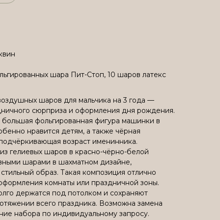
квин
ольгированных шара Пит-Стоп, 10 шаров латекс
оздушных шаров для мальчика на 3 года —
дничного сюрприза и оформления дня рождения.
 большая фольгированная фигура машинки в
обенно нравится детям, а также чёрная
 подчёркивающая возраст именинника.
из гелиевых шаров в красно-чёрно-белой
вными шарами в шахматном дизайне,
тильный образ. Такая композиция отлично
оформления комнаты или праздничной зоны.
лго держатся под потолком и сохраняют
отяжении всего праздника. Возможна замена
ние набора по индивидуальному запросу.