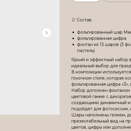
🎈 Состав:
фольгированный шар Ма
фольгированная цифра
фонтан из 13 шаров (3 ф
пастель)
Яркий и эффектный набор в
идеальный выбор для праз
В композиции используется
гоночном стиле, которая ос
фольгированная цифра «3»,
Набор дополнен фонтаном 
цветовой гамме с декорати
создающими динамичный и с
подойдёт для фотосессии, 
Шары наполнены гелием, до
презентабельный вид на пр
цветов, цифры или дополне