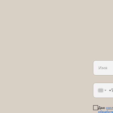
+
Даю
сог
обработ