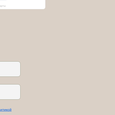
арты
итикой