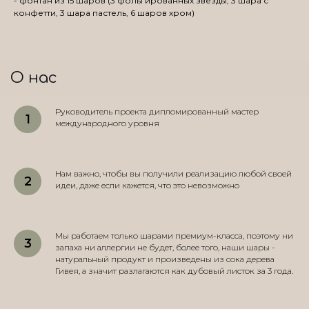
- фонтан из 15 шаров (3 фольгированных звезды, 3 шара с
конфетти, 3 шара пастель, 6 шаров хром)
О нас
Руководитель проекта дипломированный мастер
международного уровня
Нам важно, чтобы вы получили реализацию любой своей
идеи, даже если кажется, что это невозможно
Мы работаем только шарами премиум-класса, поэтому ни
запаха ни аллергии не будет, более того, наши шары -
натуральный продукт и произведены из сока дерева
Гивея, а значит разлагаются как дубовый листок за 3 года.