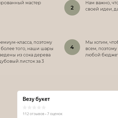
ированный мастер
Нам важно, ч
своей идеи, д
емиум-класса, поэтому
Мы хотим, что
, более того, наши шары
всем, поэтому
ведены из сока дерева
любой бюджет о
 дубовый листок за 3