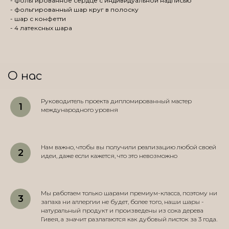
- фольгированное сердце с индивидуальной надписью
- фольгированный шар круг в полоску
- шар с конфетти
- 4 латексных шара
О нас
Руководитель проекта дипломированный мастер
международного уровня
Нам важно, чтобы вы получили реализацию любой своей
идеи, даже если кажется, что это невозможно
Мы работаем только шарами премиум-класса, поэтому ни
запаха ни аллергии не будет, более того, наши шары -
натуральный продукт и произведены из сока дерева
Гивея, а значит разлагаются как дубовый листок за 3 года.