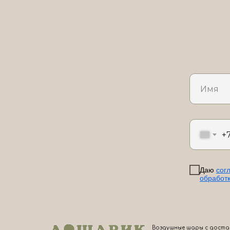
+
Даю
сог
обработ
Воздушные шары с доста