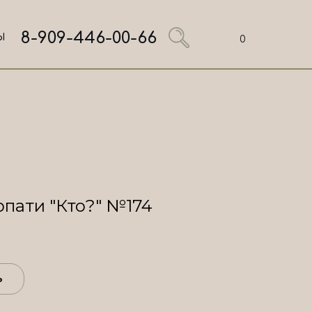
8-909-446-00-66
Ы
0
рпати "Кто?" №174
ь