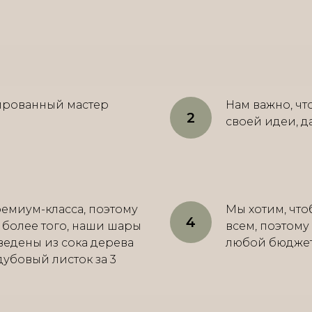
ированный мастер
Нам важно, ч
своей идеи, д
емиум-класса, поэтому
Мы хотим, что
, более того, наши шары
всем, поэтому
ведены из сока дерева
любой бюджет о
 дубовый листок за 3