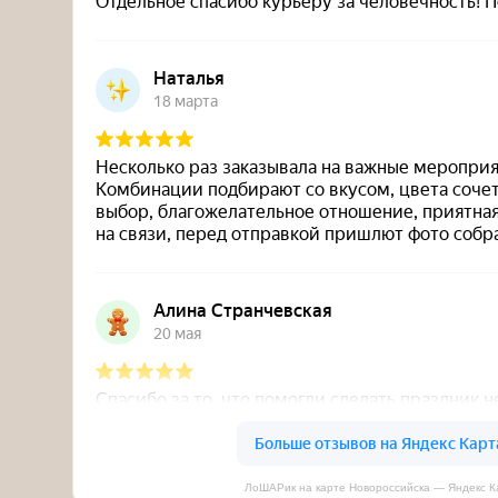
ЛоШАРик на карте Новороссийска — Яндекс К