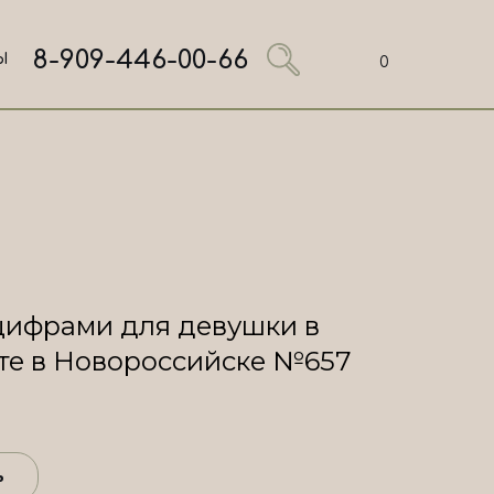
8-909-446-00-66
Ы
0
цифрами для девушки в
те в Новороссийске №657
ь