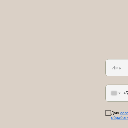
+
Даю
сог
обработ