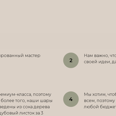
ированный мастер
Нам важно, ч
своей идеи, д
емиум-класса, поэтому
Мы хотим, что
, более того, наши шары
всем, поэтому
ведены из сока дерева
любой бюджет о
 дубовый листок за 3