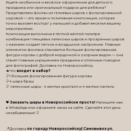
Ищете необычное и весёлое оформление для детского
праздника или оригинальный подарок для ребёнка?
Представляем фонтан из гелиевых шаров с фольгированной
коровой — это яркая и позитивная композиция, которая
точно вызовет восторг у малышей и добавит веселья вашему
мероприятию.
Композиция выполнена в тёплой жёлтой палитре:
комбинация глянцевых латексных шаров и прозрачных шаров
с мазками создает лёгкое и воздушное настроение. Главным
элементом фонтана становится большая фольгированная
фигура коровы с доброй мордочкой и озорным видом — она
станет главным украшением праздника и отличным поводом
для фотографий. Доставка по Новороссийску
🔥Что
входит в набор?
🎈1 большая фольгированная фигура коровы
🎈4 шара браш
🎈 латексные шары : 4 желтых кристалл и 4 желтых пастель
💝
Заказать шары в Новороссийске просто!
Напишите нам
в WhatsApp или оформите заказ на сайте. Сделайте этот день
незабываемым! 🎈
📍Доставка
по городу Новороссийску| Самовывоз ул.