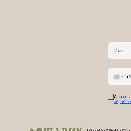
+
Даю
сог
обработ
Воздушные шары с доста