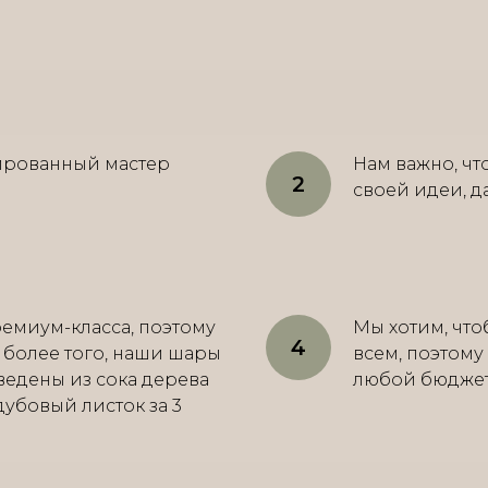
ированный мастер
Нам важно, ч
своей идеи, д
емиум-класса, поэтому
Мы хотим, что
, более того, наши шары
всем, поэтому
ведены из сока дерева
любой бюджет о
 дубовый листок за 3