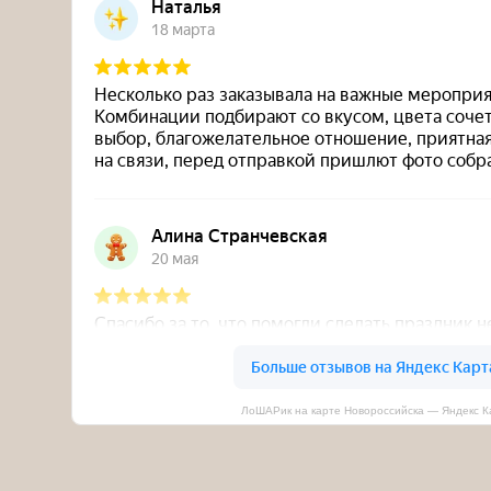
ЛоШАРик на карте Новороссийска — Яндекс К