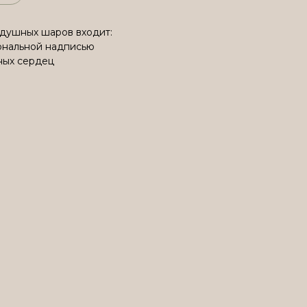
здушных шаров входит:
ональной надписью
нных сердец