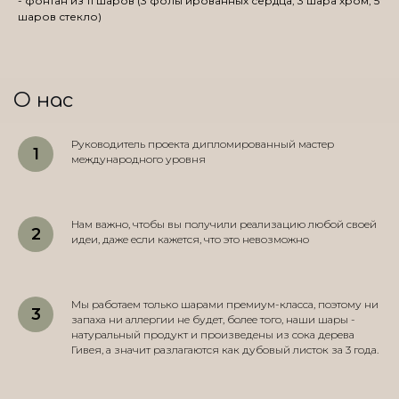
- фонтан из 11 шаров (3 фольгированных сердца, 3 шара хром, 5
шаров стекло)
О нас
Руководитель проекта дипломированный мастер
международного уровня
Нам важно, чтобы вы получили реализацию любой своей
идеи, даже если кажется, что это невозможно
Мы работаем только шарами премиум-класса, поэтому ни
запаха ни аллергии не будет, более того, наши шары -
натуральный продукт и произведены из сока дерева
Гивея, а значит разлагаются как дубовый листок за 3 года.