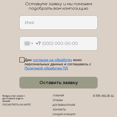
Оставьте заявку и мы поможем
подобрать вам композицию
ЛоШАРик на карте Новороссийска — Яндекс Карты
+7
Даю
согласие на обработку
моих
персональных данных и соглашаюсь с
Политикой обработки ПД
Оставить заявку
ГЛАВНАЯ
8-909-446-00-66
Воздушные шары с
доставкой в день
ОТЗЫВЫ
заказа!
ПОСМОТРЕТЬ НА КАРТЕ
ДОСТАВКА/ОПЛАТА
КОНТАКТЫ
СКИДКИ И АКЦИИ