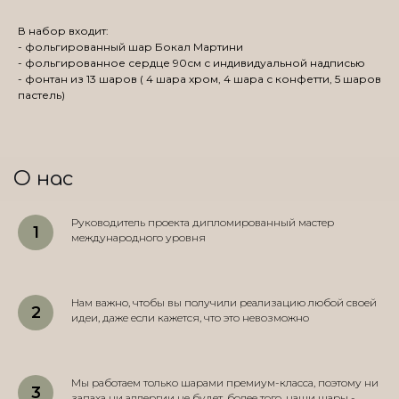
В набор входит:
- фольгированный шар Бокал Мартини
- фольгированное сердце 90см с индивидуальной надписью
- фонтан из 13 шаров ( 4 шара хром, 4 шара с конфетти, 5 шаров
пастель)
О нас
Руководитель проекта дипломированный мастер
международного уровня
Нам важно, чтобы вы получили реализацию любой своей
идеи, даже если кажется, что это невозможно
Мы работаем только шарами премиум-класса, поэтому ни
запаха ни аллергии не будет, более того, наши шары -