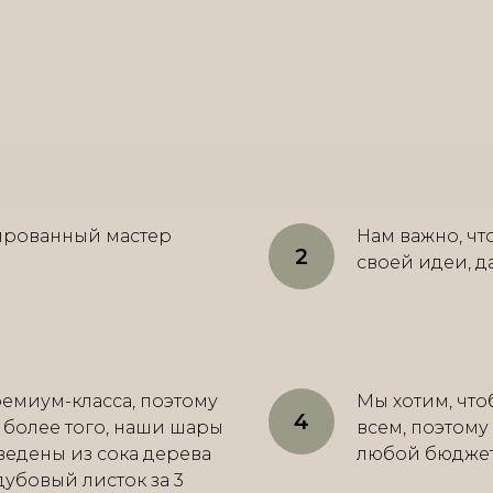
ированный мастер
Нам важно, ч
своей идеи, д
емиум-класса, поэтому
Мы хотим, что
, более того, наши шары
всем, поэтому
ведены из сока дерева
любой бюджет о
 дубовый листок за 3