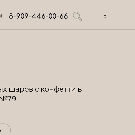
8-909-446-00-66
Ы
0
х шаров с конфетти в
 №79
ь