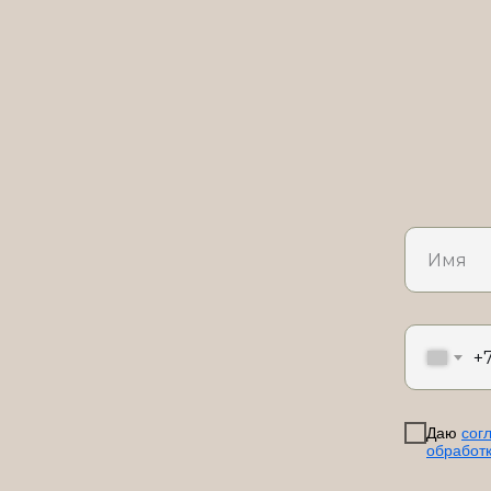
+
Даю
сог
обработ