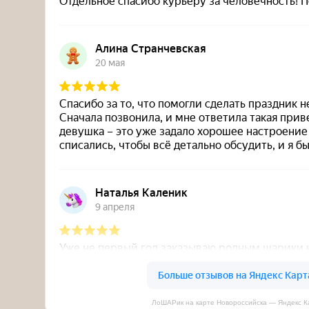
ЛоШАРик на карте Новороссийска — Яндекс К