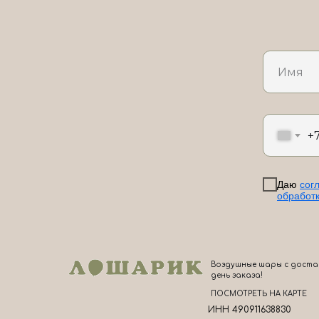
+
Даю
сог
обработ
Воздушные шары с доста
день заказа!
ПОСМОТРЕТЬ НА КАРТЕ
ИНН 490911638830