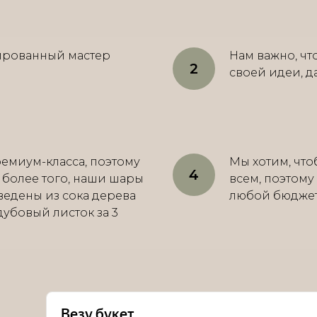
ированный мастер
Нам важно, ч
своей идеи, д
емиум-класса, поэтому
Мы хотим, что
, более того, наши шары
всем, поэтому
ведены из сока дерева
любой бюджет о
 дубовый листок за 3