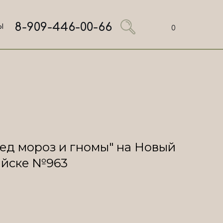
8-909-446-00-66
Ы
0
ед мороз и гномы" на Новый
ийске №963