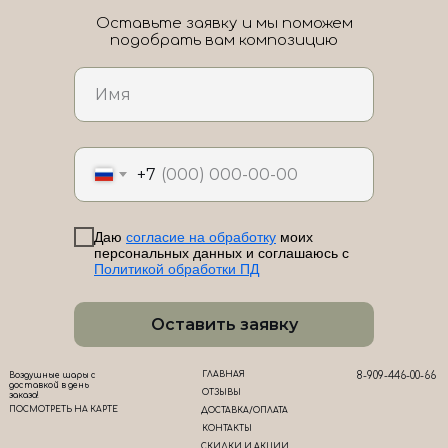
Оставьте заявку и мы поможем
подобрать вам композицию
ЛоШАРик на карте Новороссийска — Яндекс Карты
+7
Даю
согласие на обработку
моих
персональных данных и соглашаюсь с
Политикой обработки ПД
Оставить заявку
ГЛАВНАЯ
8-909-446-00-66
Воздушные шары с
доставкой в день
ОТЗЫВЫ
заказа!
ПОСМОТРЕТЬ НА КАРТЕ
ДОСТАВКА/ОПЛАТА
КОНТАКТЫ
СКИДКИ И АКЦИИ