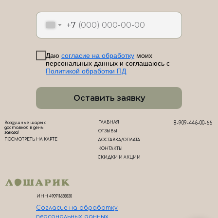
ЛоШАРик на карте Новороссийска — Яндекс Карты
+7
Даю
согласие на обработку
моих
персональных данных и соглашаюсь с
Политикой обработки ПД
Оставить заявку
ГЛАВНАЯ
8-909-446-00-66
Воздушные шары с
доставкой в день
ОТЗЫВЫ
заказа!
ПОСМОТРЕТЬ НА КАРТЕ
ДОСТАВКА/ОПЛАТА
КОНТАКТЫ
СКИДКИ И АКЦИИ
ИНН 490911638830
Согласие на обработк
у
персональных данных