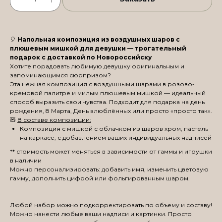
🎈
Напольная композиция из воздушных шаров с
плюшевым мишкой для девушки — трогательный
подарок с доставкой по Новороссийску
Хотите порадовать любимую девушку оригинальным и
запоминающимся сюрпризом?
Эта нежная композиция с воздушными шарами в розово-
кремовой палитре и милым плюшевым мишкой — идеальный
способ выразить свои чувства. Подходит для подарка на день
рождения, 8 Марта, День влюблённых или просто «просто так».
🧸
В составе композиции:
Композиция с мишкой с облачком из шаров хром, пастель
на каркасе, с добавлением ваших индивидуальных надписей
** стоимость может меняться в зависимости от гаммы и игрушки
в наличии
Можно персонализировать: добавить имя, изменить цветовую
гамму, дополнить цифрой или фольгированным шаром.
Любой набор можно подкорректировать по объему и составу!
Можно нанести любые ваши надписи и картинки. Просто