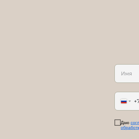
+
Даю
сог
обработ