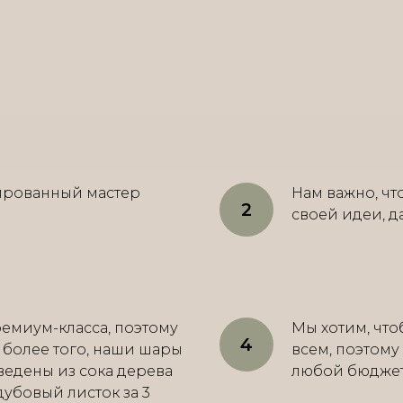
ированный мастер
Нам важно, ч
своей идеи, д
емиум-класса, поэтому
Мы хотим, что
, более того, наши шары
всем, поэтому
ведены из сока дерева
любой бюджет о
 дубовый листок за 3