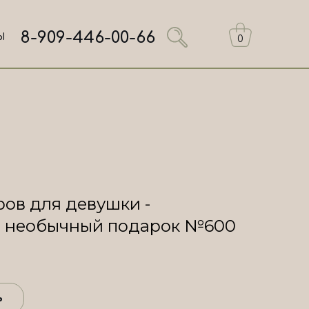
8-909-446-00-66
Ы
0
ров для девушки -
и необычный подарок №600
ь