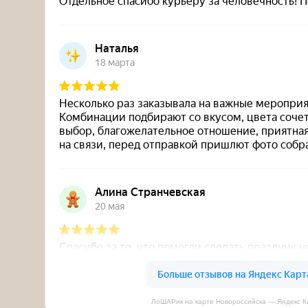
ЛоШАРик на карте Новороссийска — Яндекс К