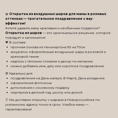
🎀
Открытка из воздушных шаров для мамы в розовых
оттенках — трогательное поздравление с вау-
эффектом!
Хотите удивить маму красивым и необычным подарком?
Открытка из шаров
— это оригинальное решение, которое
порадует и запомнится!
💗 В составе:
прочная основа из пенокартона 50 на 70см
аккуратно оформленные воздушные шары в розовой и
кремовой гамме
надпись с теплыми словами и декор по желанию
можно добавить имя, дату или короткое поздравление
🌸 Идеально для:
поздравления на День матери, 8 Марта, День рождения
оформления фотозоны
дополнения к основному подарку
сюрприза в детский сад, школу или домой
🎈 Мы доставим открытку с шарами в Новороссийске по
указанному адресу точно в срок. Улыбка мамы —
гарантирована!