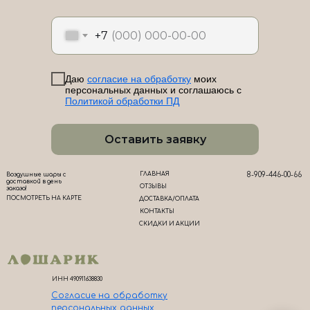
ЛоШАРик на карте Новороссийска — Яндекс Карты
+7
Даю
согласие на обработку
моих
персональных данных и соглашаюсь с
Политикой обработки ПД
Оставить заявку
ГЛАВНАЯ
8-909-446-00-66
Воздушные шары с
доставкой в день
ОТЗЫВЫ
заказа!
ПОСМОТРЕТЬ НА КАРТЕ
ДОСТАВКА/ОПЛАТА
КОНТАКТЫ
СКИДКИ И АКЦИИ
ИНН 490911638830
Согласие на обработк
у
персональных данных