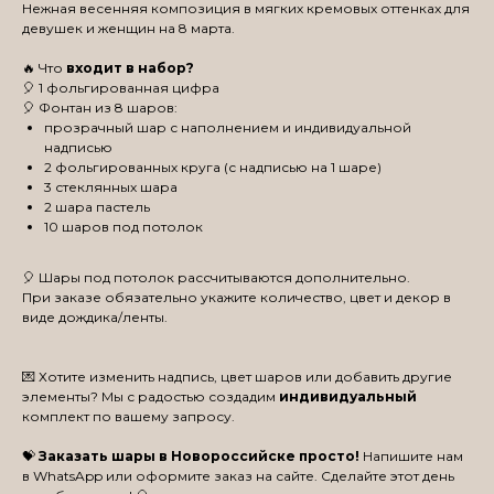
Нежная весенняя композиция в мягких кремовых оттенках для
девушек и женщин на 8 марта.
🔥 Что
входит в набор?
🎈 1 фольгированная цифра
🎈 Фонтан из 8 шаров:
прозрачный шар с наполнением и индивидуальной
надписью
2 фольгированных круга (с надписью на 1 шаре)
3 стеклянных шара
2 шара пастель
10 шаров под потолок
🎈 Шары под потолок рассчитываются дополнительно.
При заказе обязательно укажите количество, цвет и декор в
виде дождика/ленты.
💌 Хотите изменить надпись, цвет шаров или добавить другие
элементы? Мы с радостью создадим
индивидуальный
комплект по вашему запросу.
💝
Заказать шары в Новороссийске просто!
Напишите нам
в WhatsApp или оформите заказ на сайте. Сделайте этот день