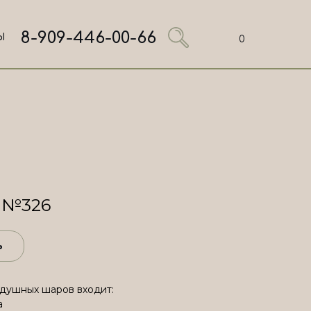
8-909-446-00-66
Ы
0
я №326
ь
здушных шаров входит:
а