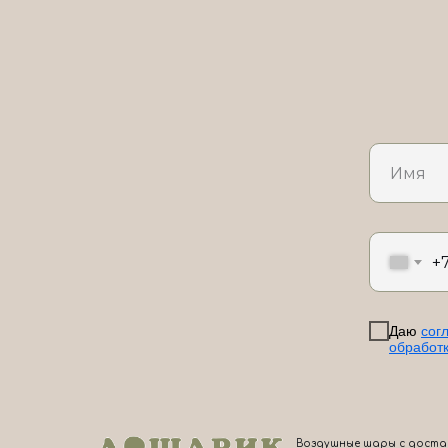
+
Даю
сог
обработ
Воздушные шары с доста