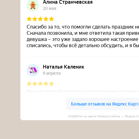
ЛоШАРик на карте Новороссийска — Яндекс К