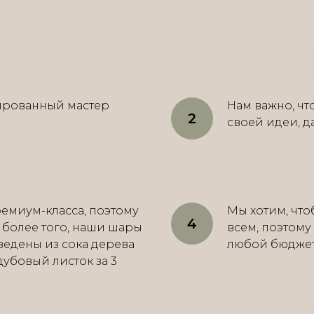
ированный мастер
Нам важно, ч
своей идеи, д
емиум-класса, поэтому
Мы хотим, что
, более того, наши шары
всем, поэтому
ведены из сока дерева
любой бюджет о
 дубовый листок за 3