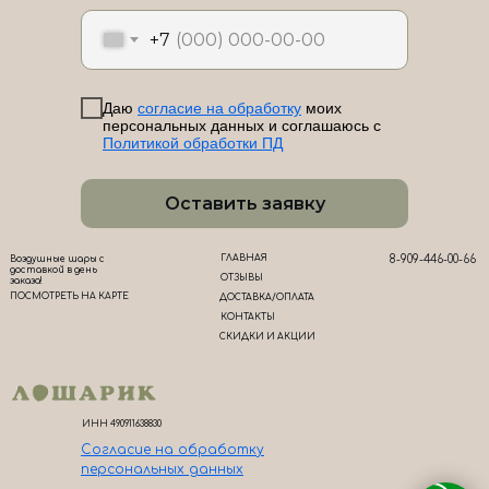
ЛоШАРик на карте Новороссийска — Яндекс Карты
+7
Даю
согласие на обработку
моих
персональных данных и соглашаюсь с
Политикой обработки ПД
Оставить заявку
ГЛАВНАЯ
8-909-446-00-66
Воздушные шары с
доставкой в день
ОТЗЫВЫ
заказа!
ПОСМОТРЕТЬ НА КАРТЕ
ДОСТАВКА/ОПЛАТА
КОНТАКТЫ
СКИДКИ И АКЦИИ
ИНН 490911638830
Согласие на обработк
у
персональных данных