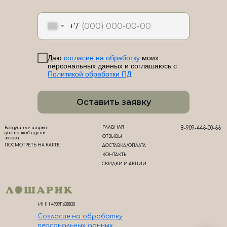
ЛоШАРик на карте Новороссийска — Яндекс Карты
+7
Даю
согласие на обработку
моих
персональных данных и соглашаюсь с
Политикой обработки ПД
Оставить заявку
ГЛАВНАЯ
8-909-446-00-66
Воздушные шары с
доставкой в день
ОТЗЫВЫ
заказа!
ПОСМОТРЕТЬ НА КАРТЕ
ДОСТАВКА/ОПЛАТА
КОНТАКТЫ
СКИДКИ И АКЦИИ
ИНН 490911638830
Согласие на обработк
у
персональных данных