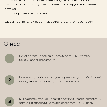
- шар баблс с перышками и индивидуальной надписью
- фонтан из 10 шаров (2 фольгированных сердца и 8 шаров
латекс)
- фольгированный шар Зайка
Шары под потолок рассчитываются отдельно по запросу
О нас
Руководитель проекта дипломированный мастер
международного уровня
Нам важно, чтобы вы получили реализацию любой своей
идеи, даже если кажется, что это невозможно
Мы работаем только шарами премиум-класса, поэтому ни
запаха ни аллергии не будет, более того, наши шары -
натуральный продукт и произведены из сока дерева