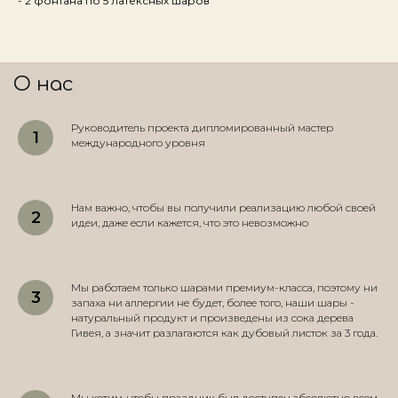
- 2 фонтана по 5 латексных шаров
О нас
Руководитель проекта дипломированный мастер
международного уровня
Нам важно, чтобы вы получили реализацию любой своей
идеи, даже если кажется, что это невозможно
Мы работаем только шарами премиум-класса, поэтому ни
запаха ни аллергии не будет, более того, наши шары -
натуральный продукт и произведены из сока дерева
Гивея, а значит разлагаются как дубовый листок за 3 года.
Мы хотим, чтобы праздник был доступен абсолютно всем,