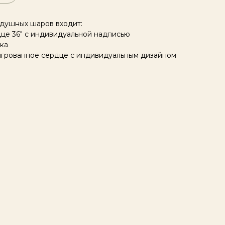
здушных шаров входит:
це 36" с индивидуальной надписью
ка
ьигрованное сердце с индивидуальным дизайном