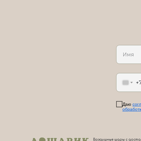
+
Даю
сог
обработ
Воздушные шары с доста