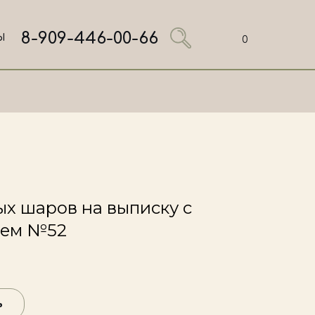
8-909-446-00-66
Ы
0
х шаров на выписку с
цем №52
ь