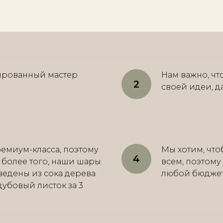
ированный мастер
Нам важно, ч
своей идеи, д
емиум-класса, поэтому
Мы хотим, что
, более того, наши шары
всем, поэтому
ведены из сока дерева
любой бюджет о
 дубовый листок за 3