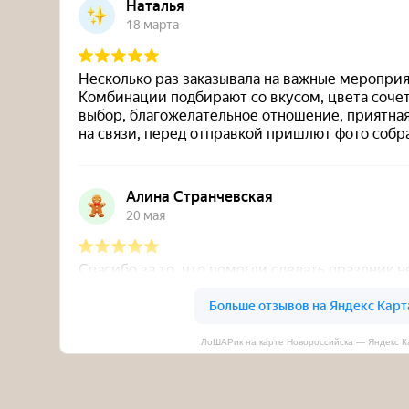
ЛоШАРик на карте Новороссийска — Яндекс К